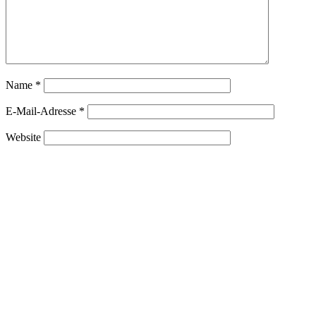
Name
*
E-Mail-Adresse
*
Website
Name, E-Mail-Adresse und Website in diesem Browser für
meinen nächsten Kommentar speichern.
Mit der Nutzung dieses Formulars erklärst du dich mit der
Speicherung und Verarbeitung deiner Daten durch diese Website
einverstanden.
*
Suchen nach: