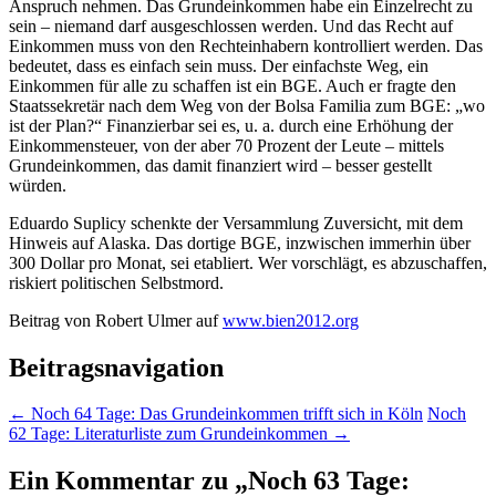
Anspruch nehmen. Das Grundeinkommen habe ein Einzelrecht zu
sein – niemand darf ausgeschlossen werden. Und das Recht auf
Einkommen muss von den Rechteinhabern kontrolliert werden. Das
bedeutet, dass es einfach sein muss. Der einfachste Weg, ein
Einkommen für alle zu schaffen ist ein BGE. Auch er fragte den
Staatssekretär nach dem Weg von der Bolsa Familia zum BGE: „wo
ist der Plan?“ Finanzierbar sei es, u. a. durch eine Erhöhung der
Einkommensteuer, von der aber 70 Prozent der Leute – mittels
Grundeinkommen, das damit finanziert wird – besser gestellt
würden.
Eduardo Suplicy schenkte der Versammlung Zuversicht, mit dem
Hinweis auf Alaska. Das dortige BGE, inzwischen immerhin über
300 Dollar pro Monat, sei etabliert. Wer vorschlägt, es abzuschaffen,
riskiert politischen Selbstmord.
Beitrag von Robert Ulmer auf
www.bien2012.org
Beitragsnavigation
←
Noch 64 Tage: Das Grundeinkommen trifft sich in Köln
Noch
62 Tage: Literaturliste zum Grundeinkommen
→
Ein Kommentar zu „
Noch 63 Tage: