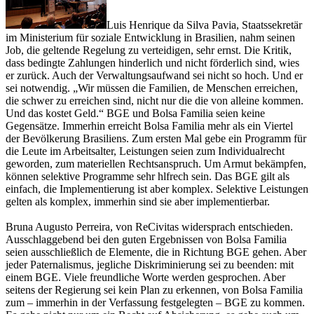
Luis Henrique da Silva Pavia, Staatssekretär
im Ministerium für soziale Entwicklung in Brasilien, nahm seinen
Job, die geltende Regelung zu verteidigen, sehr ernst. Die Kritik,
dass bedingte Zahlungen hinderlich und nicht förderlich sind, wies
er zurück. Auch der Verwaltungsaufwand sei nicht so hoch. Und er
sei notwendig. „Wir müssen die Familien, de Menschen erreichen,
die schwer zu erreichen sind, nicht nur die die von alleine kommen.
Und das kostet Geld.“ BGE und Bolsa Familia seien keine
Gegensätze. Immerhin erreicht Bolsa Familia mehr als ein Viertel
der Bevölkerung Brasiliens. Zum ersten Mal gebe ein Programm für
die Leute im Arbeitsalter, Leistungen seien zum Individualrecht
geworden, zum materiellen Rechtsanspruch. Um Armut bekämpfen,
können selektive Programme sehr hlfrech sein. Das BGE gilt als
einfach, die Implementierung ist aber komplex. Selektive Leistungen
gelten als komplex, immerhin sind sie aber implementierbar.
Bruna Augusto Perreira, von ReCivitas widersprach entschieden.
Ausschlaggebend bei den guten Ergebnissen von Bolsa Familia
seien ausschließlich de Elemente, die in Richtung BGE gehen. Aber
jeder Paternalismus, jegliche Diskriminierung sei zu beenden: mit
einem BGE. Viele freundliche Worte werden gesprochen. Aber
seitens der Regierung sei kein Plan zu erkennen, von Bolsa Familia
zum – immerhin in der Verfassung festgelegten – BGE zu kommen.